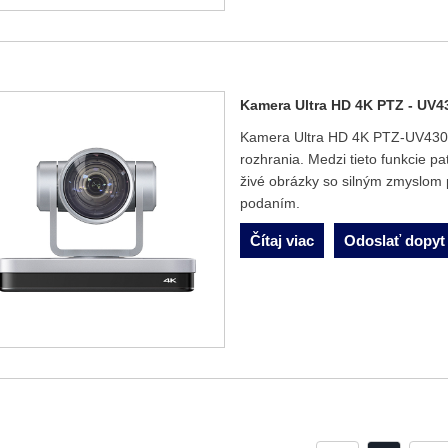
Kamera Ultra HD 4K PTZ - UV
Kamera Ultra HD 4K PTZ-UV430A 
rozhrania. Medzi tieto funkcie pa
živé obrázky so silným zmyslom 
podaním.
Čítaj viac
Odoslať dopyt