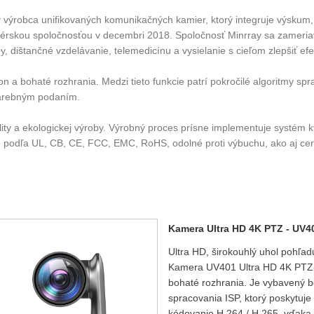
výrobca unifikovaných komunikačných kamier, ktorý integruje výskum, v
 dcérskou spoločnosťou v decembri 2018. Spoločnosť Minrray sa zameria
 dištančné vzdelávanie, telemedicínu a vysielanie s cieľom zlepšiť efek
a bohaté rozhrania. Medzi tieto funkcie patrí pokročilé algoritmy spra
farebným podaním.
lity a ekologickej výroby. Výrobný proces prísne implementuje systém
odľa UL, CB, CE, FCC, EMC, RoHS, odolné proti výbuchu, ako aj certi
Kamera Ultra HD 4K PTZ - UV
Ultra HD, širokouhlý uhol pohľadu
Kamera UV401 Ultra HD 4K PTZ-
bohaté rozhrania. Je vybavený 
spracovania ISP, ktorý poskytuje
kódovanie H.264 / H.265, vďaka č