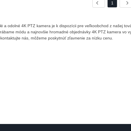
1
lé a odolné 4K PTZ kamera je k dispozícii pre veľkoobchod z našej to
rábame módu a najnovšie hromadné objednávky 4K PTZ kamera vo vyso
 kontaktujte nás, môžeme poskytnúť zľavnenie za nízku cenu.