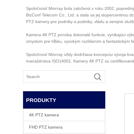
Spoločnosť Minrray bola založená v roku 2002, popredný 
BizConf Telecom Co., Ltd. a stala sa jej stopercentnou
PTZ kamery pre podniky a podniky, vládu a verejné služby,
Kamera 4K PTZ ponúka dokonalé funkcie, vynikajúci výkon 
zmyslom pre hĺbku, vysokým rozlíšením a fantastickým 
Spoločnosť Minrray vždy dodržiava koncepciu vývoja kva
manažérstva ISO14001. Kamery 4K PTZ sú certifikované p
PRODUKTY
4K PTZ kamera
FHD PTZ kamera