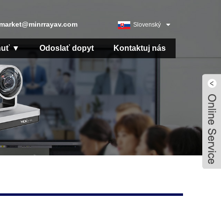
market@minrrayav.com
Slovenský
jazyk
nuť ▼
Odoslať dopyt
Kontaktuj nás
Live