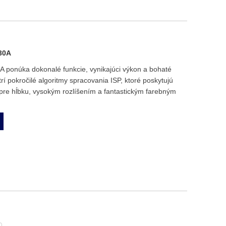
430A
ponúka dokonalé funkcie, vynikajúci výkon a bohaté
trí pokročilé algoritmy spracovania ISP, ktoré poskytujú
pre hĺbku, vysokým rozlíšením a fantastickým farebným