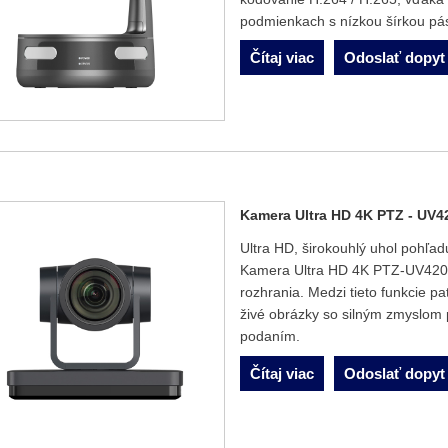
podmienkach s nízkou šírkou p
Čítaj viac
Odoslať dopyt
Kamera Ultra HD 4K PTZ - UV4
Ultra HD, širokouhlý uhol pohľadu
Kamera Ultra HD 4K PTZ-UV420 p
rozhrania. Medzi tieto funkcie pa
živé obrázky so silným zmyslom 
podaním.
Čítaj viac
Odoslať dopyt