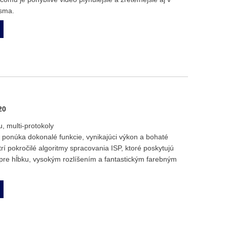
ásma.
20
, multi-protokoly
onúka dokonalé funkcie, vynikajúci výkon a bohaté
trí pokročilé algoritmy spracovania ISP, ktoré poskytujú
pre hĺbku, vysokým rozlíšením a fantastickým farebným