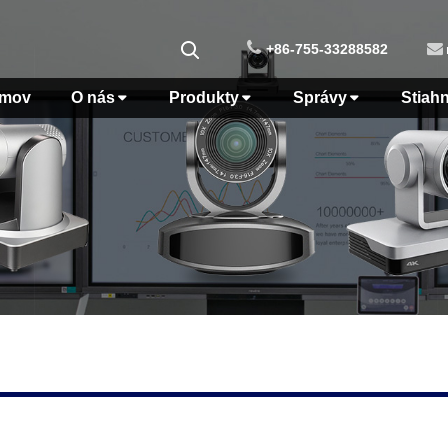
+86-755-33288582
mov
O nás
Produkty
Správy
Stiah