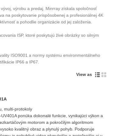
ývoj, výrobu a predaj. Minrray získala spoločnosť
va na poskytovanie prispôsobenej a profesionálnej 4K
tívnosť a pohodlie organizácie od jej založenia.
covania ISP, ktoré poskytujú živé obrázky so silným
 kvality ISO9001 a normy systému environmentálneho
fikácie IP66 a IP67.
View as
401A
, multi-protokoly
UV401A ponúka dokonalé funkcie, vynikajúci výkon a
bezkartáčovým motorom a pokročilým algoritmom
 vysoko kvalitný obraz a plynulý pohyb. Podporuje
omu je pohyblivé video plynulejšie a zreteľnejšie aj v