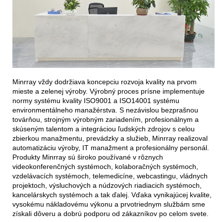
Minrray vždy dodržiava koncepciu rozvoja kvality na prvom
mieste a zelenej výroby. Výrobný proces prísne implementuje
normy systému kvality ISO9001 a ISO14001 systému
environmentálneho manažérstva. S nezávislou bezprašnou
továrňou, strojným výrobným zariadením, profesionálnym a
skúseným talentom a integráciou ľudských zdrojov s celou
zbierkou manažmentu, prevádzky a služieb, Minrray realizoval
automatizáciu výroby, IT manažment a profesionálny personál.
Produkty Minrray sú široko používané v rôznych
videokonferenčných systémoch, kolaboračných systémoch,
vzdelávacích systémoch, telemedicíne, webcastingu, vládnych
projektoch, výsluchových a núdzových riadiacich systémoch,
kancelárskych systémoch a tak ďalej. Vďaka vynikajúcej kvalite,
vysokému nákladovému výkonu a prvotriednym službám sme
získali dôveru a dobrú podporu od zákazníkov po celom svete.