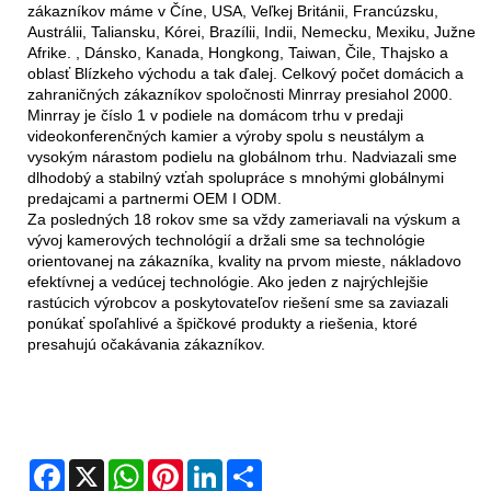
zákazníkov máme v Číne, USA, Veľkej Británii, Francúzsku,
Austrálii, Taliansku, Kórei, Brazílii, Indii, Nemecku, Mexiku, Južnej
Afrike. , Dánsko, Kanada, Hongkong, Taiwan, Čile, Thajsko a
oblasť Blízkeho východu a tak ďalej. Celkový počet domácich a
zahraničných zákazníkov spoločnosti Minrray presiahol 2000.
Minrray je číslo 1 v podiele na domácom trhu v predaji
videokonferenčných kamier a výroby spolu s neustálym a
vysokým nárastom podielu na globálnom trhu. Nadviazali sme
dlhodobý a stabilný vzťah spolupráce s mnohými globálnymi
predajcami a partnermi OEM I ODM.
Za posledných 18 rokov sme sa vždy zameriavali na výskum a
vývoj kamerových technológií a držali sme sa technológie
orientovanej na zákazníka, kvality na prvom mieste, nákladovo
efektívnej a vedúcej technológie. Ako jeden z najrýchlejšie
rastúcich výrobcov a poskytovateľov riešení sme sa zaviazali
ponúkať spoľahlivé a špičkové produkty a riešenia, ktoré
presahujú očakávania zákazníkov.
Facebook
X
WhatsApp
Pinterest
LinkedIn
Share