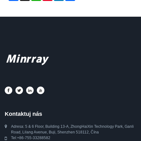
Kontaktuj nás
Adresa: 5 & ​​6 Floor, Building 13-A, ZhongHaiXin Technology Park, Ganli
Road, Lilang Avenue, Buji, Shenzhen 518112, Čína
Tel:
+86-755-33288582