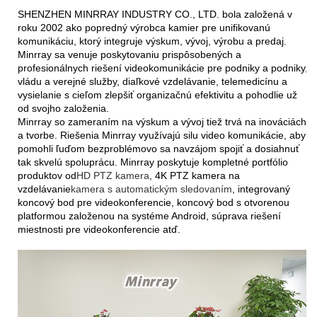
SHENZHEN MINRRAY INDUSTRY CO., LTD. bola založená v
roku 2002 ako popredný výrobca kamier pre unifikovanú
komunikáciu, ktorý integruje výskum, vývoj, výrobu a predaj.
Minrray sa venuje poskytovaniu prispôsobených a
profesionálnych riešení videokomunikácie pre podniky a podniky,
vládu a verejné služby, diaľkové vzdelávanie, telemedicínu a
vysielanie s cieľom zlepšiť organizačnú efektivitu a pohodlie už
od svojho založenia.
Minrray so zameraním na výskum a vývoj tiež trvá na inováciách
a tvorbe. Riešenia Minrray využívajú silu video komunikácie, aby
pomohli ľuďom bezproblémovo sa navzájom spojiť a dosiahnuť
tak skvelú spoluprácu. Minrray poskytuje kompletné portfólio
produktov od
HD PTZ kamera
, 4K PTZ kamera na
vzdelávanie
kamera s automatickým sledovaním
, integrovaný
koncový bod pre videokonferencie, koncový bod s otvorenou
platformou založenou na systéme Android, súprava riešení
miestnosti pre videokonferencie atď.