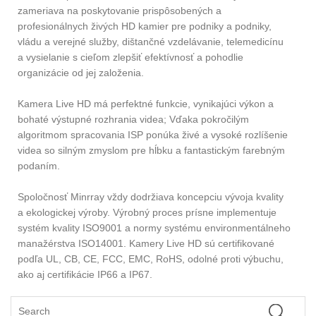
zameriava na poskytovanie prispôsobených a
profesionálnych živých HD kamier pre podniky a podniky,
vládu a verejné služby, dištančné vzdelávanie, telemedicínu
a vysielanie s cieľom zlepšiť efektívnosť a pohodlie
organizácie od jej založenia.
Kamera Live HD má perfektné funkcie, vynikajúci výkon a
bohaté výstupné rozhrania videa; Vďaka pokročilým
algoritmom spracovania ISP ponúka živé a vysoké rozlíšenie
videa so silným zmyslom pre hĺbku a fantastickým farebným
podaním.
Spoločnosť Minrray vždy dodržiava koncepciu vývoja kvality
a ekologickej výroby. Výrobný proces prísne implementuje
systém kvality ISO9001 a normy systému environmentálneho
manažérstva ISO14001. Kamery Live HD sú certifikované
podľa UL, CB, CE, FCC, EMC, RoHS, odolné proti výbuchu,
ako aj certifikácie IP66 a IP67.