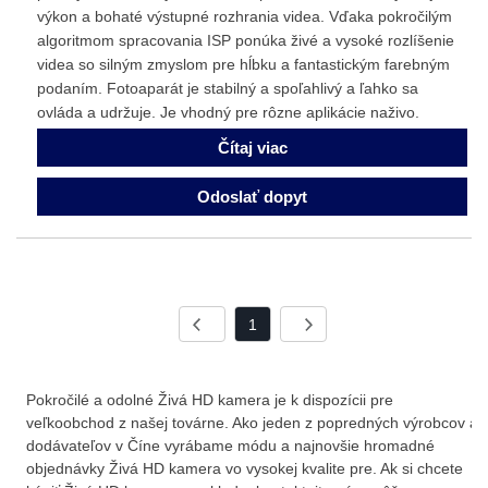
výkon a bohaté výstupné rozhrania videa. Vďaka pokročilým
algoritmom spracovania ISP ponúka živé a vysoké rozlíšenie
videa so silným zmyslom pre hĺbku a fantastickým farebným
podaním. Fotoaparát je stabilný a spoľahlivý a ľahko sa
ovláda a udržuje. Je vhodný pre rôzne aplikácie naživo.
Čítaj viac
Odoslať dopyt
1
Pokročilé a odolné Živá HD kamera je k dispozícii pre
veľkoobchod z našej továrne. Ako jeden z popredných výrobcov a
dodávateľov v Číne vyrábame módu a najnovšie hromadné
objednávky Živá HD kamera vo vysokej kvalite pre. Ak si chcete