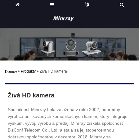
>
Produkty
>
Živá HD kamera
Domov
Živá HD kamera
Spoločnosť Minrray bola založená v roku 2002, popredný
výrobca unifikovaných komunikačných kamier, ktorý integruje
výskum, vývoj, výrobu a predaj. Minrray získala spoločnosť
BizConf Telecom Co., Ltd. a stala sa jej stopercentnou
dcérskou spoločnosťou v decembri 2018. Minrray sa