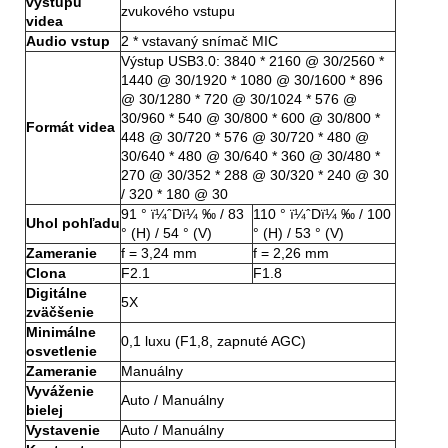
výstupu
zvukového vstupu
videa
Audio vstup
2 * vstavaný snímač MIC
Výstup USB3.0: 3840 * 2160 @ 30/2560 *
1440 @ 30/1920 * 1080 @ 30/1600 * 896
@ 30/1280 * 720 @ 30/1024 * 576 @
30/960 * 540 @ 30/800 * 600 @ 30/800 *
Formát videa
448 @ 30/720 * 576 @ 30/720 * 480 @
30/640 * 480 @ 30/640 * 360 @ 30/480 *
270 @ 30/352 * 288 @ 30/320 * 240 @ 30
/ 320 * 180 @ 30
91 ° ï¼ˆDï¼ ‰ / 83
110 ° ï¼ˆDï¼ ‰ / 100
Uhol pohľadu
° (H) / 54 ° (V)
° (H) / 53 ° (V)
Zameranie
f = 3,24 mm
f = 2,26 mm
Clona
F2.1
F1.8
Digitálne
5X
zväčšenie
Minimálne
0,1 luxu (F1,8, zapnuté AGC)
osvetlenie
Zameranie
Manuálny
Vyváženie
Auto / Manuálny
bielej
Vystavenie
Auto / Manuálny