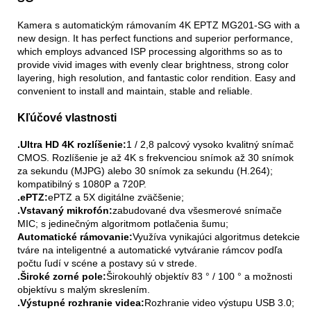
Kamera s automatickým rámovaním 4K EPTZ MG201-SG with a
new design. It has perfect functions and superior performance,
which employs advanced ISP processing algorithms so as to
provide vivid images with evenly clear brightness, strong color
layering, high resolution, and fantastic color rendition. Easy and
convenient to install and maintain, stable and reliable.
Kľúčové vlastnosti
.Ultra HD 4K rozlíšenie:
1 / 2,8 palcový vysoko kvalitný snímač
CMOS. Rozlíšenie je až 4K s frekvenciou snímok až 30 snímok
za sekundu (MJPG) alebo 30 snímok za sekundu (H.264);
kompatibilný s 1080P a 720P.
.ePTZ:
ePTZ a 5X digitálne zväčšenie;
.Vstavaný mikrofón:
zabudované dva všesmerové snímače
MIC; s jedinečným algoritmom potlačenia šumu;
Automatické rámovanie:
Využíva vynikajúci algoritmus detekcie
tváre na inteligentné a automatické vytváranie rámcov podľa
počtu ľudí v scéne a postavy sú v strede.
.Široké zorné pole:
Širokouhlý objektív 83 ° / 100 ° a možnosti
objektívu s malým skreslením.
.Výstupné rozhranie videa:
Rozhranie video výstupu USB 3.0;