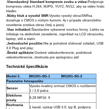
.Viacnásobný štandard kompresie zvuku a videa:
Podporuje
kompresiu videa H.264, MJPG, YUY2, NV12, aby sa video hralo
hladko.
.Nízky hluk a vysoké SNR:
Vysoko vysoký obrazSNRsa
dosahuje s CMOS s nízkym šumom. Aj v prípade ultranízkého
osvetlenia zostáva obraz čistý a jasný.
.Viac inštalácií:
Štandardne vybavené svorkou formy. Ľahko sa
inštaluje na akékoľvek zariadenie, napríklad na LCD obrazovku,
laptop, stôl a statív.
.Jednoduché použitie:
Nie je potrebné sťahovať ovládač; USB
3.0 Plug and play;
.Široké aplikácie:
Osobné videokonferencie, podnikové
videokonferencie, stretnutia pre spoluprácu atď.
Technické špecifikácie
Model č.
MG201-SG-1
MG201-SG-2
Parametre fotoaparátu
Vysoko kvalitný snímač CMOS s rozlíšením
Senzor
1 / 2,8 palca
Efektívne
8,28 MP16: 9
pixely
Rozhrania
1 kanál, výstup USB 3.0, typ B, podpora