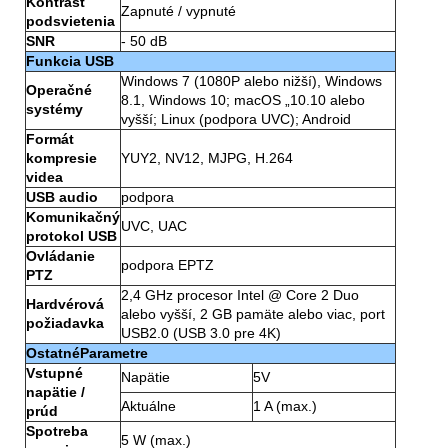
Kontrast
Zapnuté / vypnuté
podsvietenia
SNR
- 50 dB
Funkcia USB
Windows 7 (1080P alebo nižší), Windows
Operačné
8.1, Windows 10; macOS „10.10 alebo
systémy
vyšší; Linux (podpora UVC); Android
Formát
kompresie
YUY2, NV12, MJPG, H.264
videa
USB audio
podpora
Komunikačný
UVC, UAC
protokol USB
Ovládanie
podpora EPTZ
PTZ
2,4 GHz procesor Intel @ Core 2 Duo
Hardvérová
alebo vyšší, 2 GB pamäte alebo viac, port
požiadavka
USB2.0 (USB 3.0 pre 4K)
OstatnéParametre
Vstupné
Napätie
5V
napätie /
Aktuálne
1 A (max.)
prúd
Spotreba
5 W (max.)