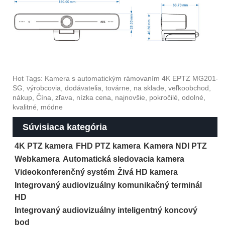
Hot Tags: Kamera s automatickým rámovaním 4K EPTZ MG201-
SG, výrobcovia, dodávatelia, továrne, na sklade, veľkoobchod,
nákup, Čína, zľava, nízka cena, najnovšie, pokročilé, odolné,
kvalitné, módne
Súvisiaca kategória
4K PTZ kamera
FHD PTZ kamera
Kamera NDI PTZ
Webkamera
Automatická sledovacia kamera
Videokonferenčný systém
Živá HD kamera
Integrovaný audiovizuálny komunikačný terminál
HD
Integrovaný audiovizuálny inteligentný koncový
bod