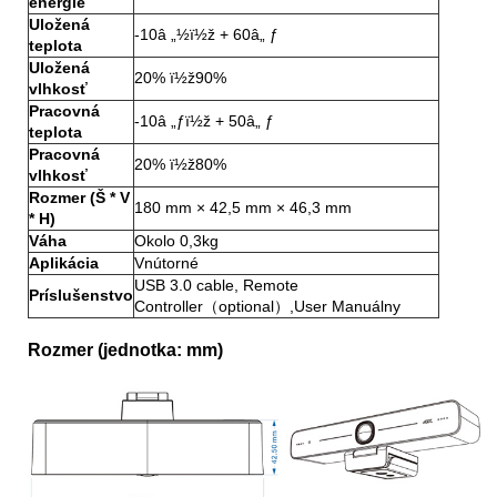
energie
Uložená
-10â „½ï½ž + 60â„ ƒ
teplota
Uložená
20% ï½ž90%
vlhkosť
Pracovná
-10â „ƒï½ž + 50â„ ƒ
teplota
Pracovná
20% ï½ž80%
vlhkosť
Rozmer (Š * V
180 mm × 42,5 mm × 46,3 mm
* H)
Váha
Okolo 0,3kg
Aplikácia
Vnútorné
USB 3.0 cable, Remote
Príslušenstvo
Controller（optional）,User Manuálny
Rozmer (jednotka: mm)