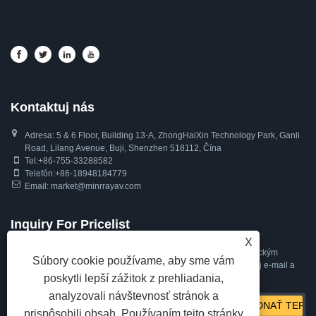
Kontaktuj nás
Adresa: 5 & ​​6 Floor, Building 13-A, ZhongHaiXin Technology Park, Ganli
Road, Lilang Avenue, Buji, Shenzhen 518112, Čína
Tel:
+86-755-33288582
Telefón:
+86-18948184779
Email:
market@minrrayav.com
Inquiry For Pricelist
X
Ak máte otázky týkajúce sa našej PTZ kamery, kamery s automatickým
Súbory cookie používame, aby sme vám
sledovaním, webovej kamery alebo cenníka, zanechajte nám svoj e-mail a
poskytli lepší zážitok z prehliadania,
my sa vám ozveme do 24 hodín.
analyzovali návštevnosť stránok a
prispôsobili obsah. Používaním tejto stránky