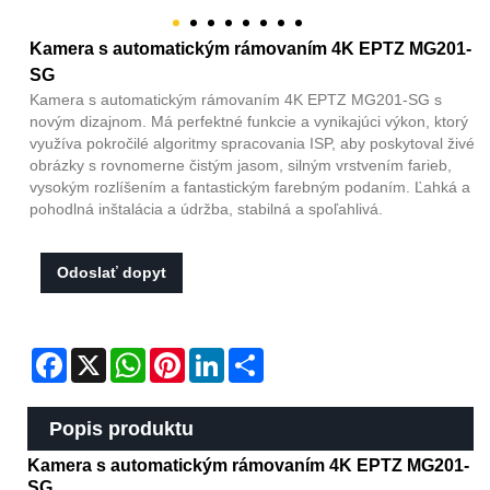
Kamera s automatickým rámovaním 4K EPTZ MG201-
SG
Kamera s automatickým rámovaním 4K EPTZ MG201-SG s
novým dizajnom. Má perfektné funkcie a vynikajúci výkon, ktorý
využíva pokročilé algoritmy spracovania ISP, aby poskytoval živé
obrázky s rovnomerne čistým jasom, silným vrstvením farieb,
vysokým rozlíšením a fantastickým farebným podaním. Ľahká a
pohodlná inštalácia a údržba, stabilná a spoľahlivá.
Odoslať dopyt
Facebook
X
WhatsApp
Pinterest
LinkedIn
Share
Popis produktu
Kamera s automatickým rámovaním 4K EPTZ MG201-
SG